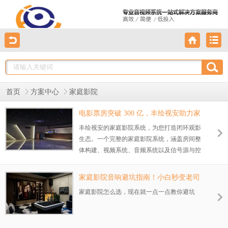
首页
方案中心
家庭影院
电影票房突破 300 亿，丰绘视安助力家
庭影院畅享视听盛宴
丰绘视安的家庭影院系统，为您打造闭环观影
生态。一个完整的家庭影院系统，涵盖房间整
体构建、视频系统、音频系统以及信号源与控
制系统。在视频系统方面，我们提供的显示设
备无论是平板电视机还是投影机，都具备出色
家庭影院音响避坑指南！小白秒变老司
的画面呈现能力，能够精准还原电影中的每一
机
家庭影院怎么选，现在就一点一点教你避坑
处色彩与细节，让您仿佛置身于电影院的大屏
幕前。