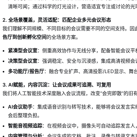
清晰可闻；通过科学的灯光设计，营造适宜专注或讨论的光
2. 全场景覆盖，灵活适配：匹配企业多元会议形态
我们理解不同规模、不同目标的会议需要不同的空间支持。因
告厅到创新孵化空间
的全场景方案。
紧凑型会议室
：侧重高效协作与无线分享，配备智能会议平
决策型会议室
：强调稳定、安全与沉浸感，集成高清视频会
多功能厅/报告厅
：融合专业扩声、高清投影/LED显示、
3. AI赋能，内容沉淀：让会议成果可追溯、可复用
我们将人工智能技术深度融入会议流程，改变“会完即散”的旧
AI会议助手
：集成语音识别与转写技术，能够将会议发言实
会后整理负担。
智能音视频追踪
：在视频会议中，摄像头可自动追踪发言人
内容管理与分析
：会议生成的文档、批注、录像与转录文本