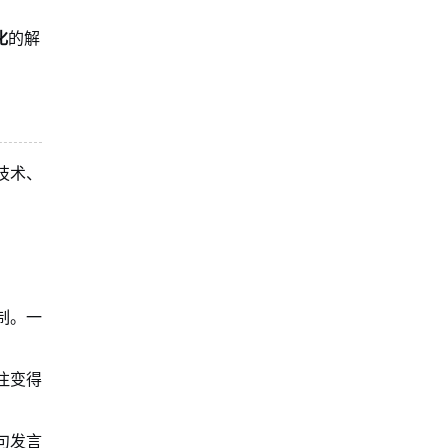
化
的解
技术、
制。一
注变得
句发言