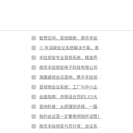
智慧空间，高效赋能：南京丰绘视安，重塑企业会议室的新范式
15 年深耕会议系统解决方案，海康威视音箱何以成为沟通效率的助推器？
丰绘视安专业音视系统，精准声场塑造升学宴殿堂级庆典
南京丰绘视安电子科技有限公司：以国家级专业资质构建声光视讯行业典范
海康威视会议音响，携手丰绘视安打造卓越会议体验
音视频会议系统：工厂与中小企业的协作利器
全面指南：选择适合您的LED大屏的关键要素
音响科普：从原理到选择，一篇带你全面了解音响
我的会议室一定要使用短杆话筒！
南京丰绘视安与您分享：会议系统的搭建与应用趋势