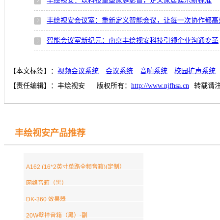
丰绘视安：以科技重塑家庭影音，定义家居娱乐新标准
丰绘视安会议室：重新定义智能会议，让每一次协作都高
智能会议室新纪元：南京丰绘视安科技引领企业沟通变革
【本文标签】：
视频会议系统
会议系统
音响系统
校园扩声系统
【责任编辑】：
丰绘视安
版权所有：
http://www.njfhsa.cn
转载请
丰绘视安产品推荐
A162 (16*2英寸单路全频音箱)(定制）
网络音箱（黑）
DK-360 效果器
20W壁挂音箱（黑）-副