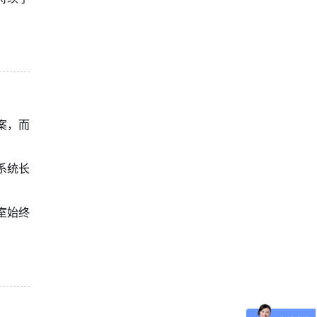
案，而
系统长
室始终